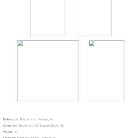
Koloration:
Polychromos, Prismacolor
Cardstock:
Strathmore 300 Smooth Bristol, SU
Vellum:
SU
Stempelkissen:
Versamark, Distress Ink